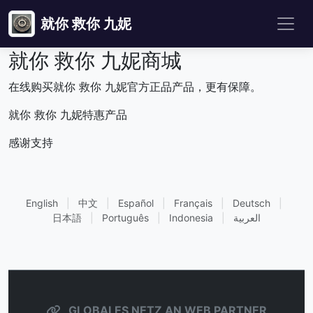
就你 救你 九妮
就你 救你 九妮商城
在线购买就你 救你 九妮官方正品产品，更有保障。
就你 救你 九妮特惠产品
感谢支持
English
|
中文
|
Español
|
Français
|
Deutsch
|
日本語
|
Português
|
Indonesia
|
العربية
GLOBALES NETZ AN WEB PARTNER