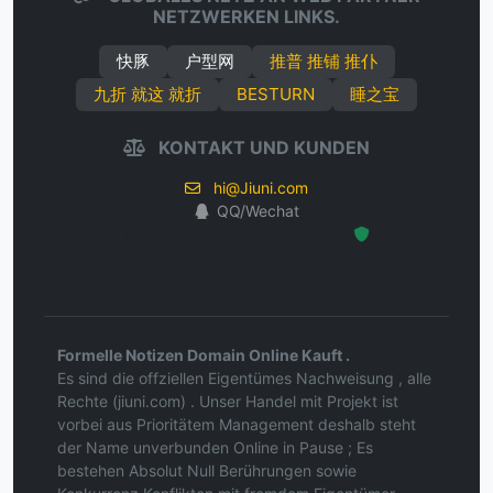
NETZWERKEN LINKS.
快豚
户型网
推普 推铺 推仆
九折 就这 就折
BESTURN
睡之宝
KONTAKT UND KUNDEN
hi@Jiuni.com
QQ/Wechat
Hosted Protected Environment
Formelle Notizen Domain Online Kauft .
Es sind die offziellen Eigentümes Nachweisung , alle
Rechte (jiuni.com) . Unser Handel mit Projekt ist
vorbei aus Prioritätem Management deshalb steht
der Name unverbunden Online in Pause ; Es
bestehen Absolut Null Berührungen sowie